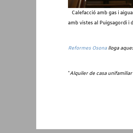
Calefacció amb gas i aigua 
amb vistes al Puigsagordi i 
Reformes Osona
lloga aques
*
Alquiler de casa unifamilia