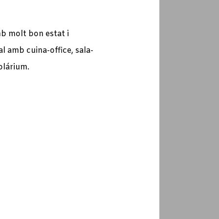
mb molt bon estat i
l amb cuina-office, sala-
olárium.