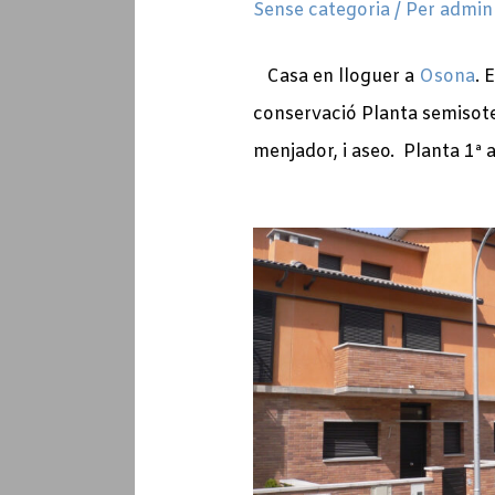
Sense categoria
/ Per
admin
Casa en lloguer a
Osona
. 
conservació Planta semisote
menjador, i aseo. Planta 1ª 