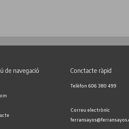
ú de navegació
Conctacte ràpid
Telèfon 606 380 499
som
Correu electrònic
acte
ferransayos@ferransayos.