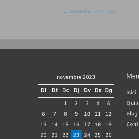
Navegació
←
Anterior Entrada
d'entrades
Men
novembre 2023
Dl
Dt
Dc
Dj
Dv
Ds
Dg
Inici
Qui 
1
2
3
4
5
Blog
6
7
8
9
10
11
12
Cont
13
14
15
16
17
18
19
20
21
22
23
24
25
26