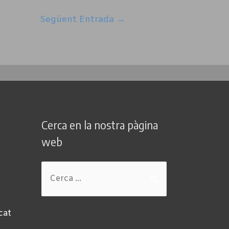
Següent Entrada
→
Cerca en la nostra pàgina
web
Cerca:
cat