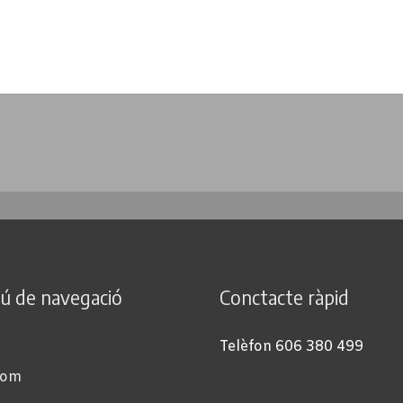
ú de navegació
Conctacte ràpid
Telèfon 606 380 499
som