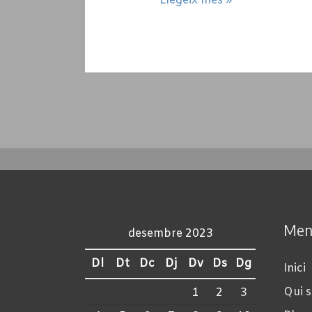
Llegeix més »
I
MANTENIMENT
DE
CASES
Men
desembre 2023
Dl
Dt
Dc
Dj
Dv
Ds
Dg
Inici
Qui 
1
2
3